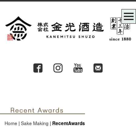
株式会社金光酒造Recent
Awards
Home
|
Sake Making
|
RecentAwards