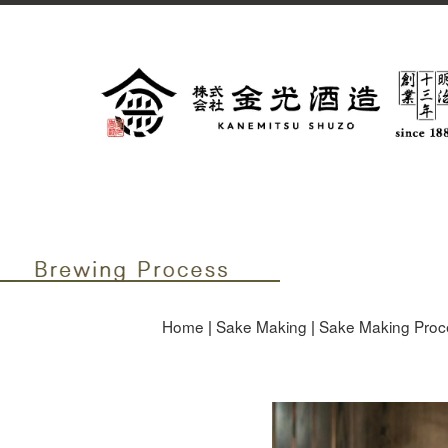
株式会社金光酒造Brewing Pr
Home
|
Sake Making
|
Sake Making Proc