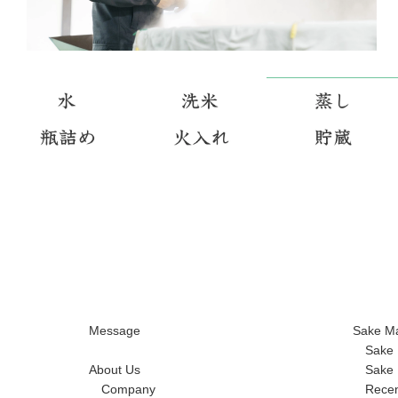
Message
Sake M
Sake 
About Us
Sake 
Company
Recen