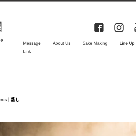
ocess蒸し
Message
About Us
Sake Making
Line Up
Link
ess
|
蒸し