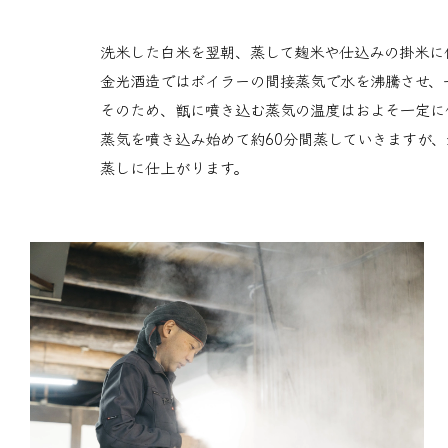
洗米した白米を翌朝、蒸して麹米や仕込みの掛米に
金光酒造ではボイラーの間接蒸気で水を沸騰させ、
そのため、甑に噴き込む蒸気の温度はおよそ一定に
蒸気を噴き込み始めて約60分間蒸していきますが
蒸しに仕上がります。