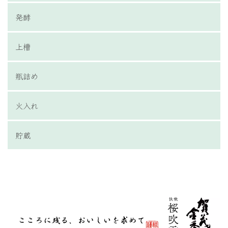
発酵
上槽
瓶詰め
火入れ
貯蔵