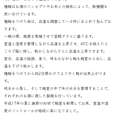
種麹はお酒のコンセプトやお米との相性によって、数種類を
使い分けています。
種麹をつけた後は、品温を調整して一カ所にまとめて包んでお
きます。
一晩の間、麹菌を繁殖させて翌朝タライに盛ります。
室温と湿度を管理しながら品温を上昇させ、40℃を超えたと
ころで箱に移し、乾かしながらさらに品温を上昇させます。
翌日、品温の経過、香り、味をみながら麹を麹室から出し、品
温を下げて乾かします。
種麹をつけてから約2日間かけてようやく麹が出来上がりま
す。
吸水から蒸し、そして麹室の中で米の水分を管理することで、
それぞれのお酒に適した製麹を行っています。
平成17年の夏に無節の杉材で麹室を新築して以来、室温や湿
度のコントロールが格段に楽になりました。